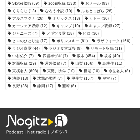
Skype収録
(59)
zoom収録
(133)
おメール
(93)
くりらじ
(13)
なろう小説
(10)
ふもとっぱら
(28)
アルスマグナ
(26)
オリックス
(13)
カトー
(30)
カーシェア収録
(12)
キャンプ
(10)
キャンプ収録
(27)
ジャニーズ
(7)
ノギツ食堂
(18)
ヒロ
(30)
ヒロのひとり道
(17)
ポリンスキー
(81)
ラザウォーク
(156)
ラジオ食堂
(44)
ラジオ食堂坂谷
(9)
リモート収録
(11)
中村佑介
(7)
四畳半ヴギ
(7)
坂本
(454)
坂谷
(40)
対面収録
(29)
屋外収録
(7)
山梨
(166)
島耕作
(11)
東横名人
(608)
東淀川大学
(10)
橋場
(10)
永世名人
(8)
池袋
(13)
沈黙の艦隊
(7)
甲斐市
(157)
皇室
(7)
長野
(36)
静岡
(17)
韮崎
(8)