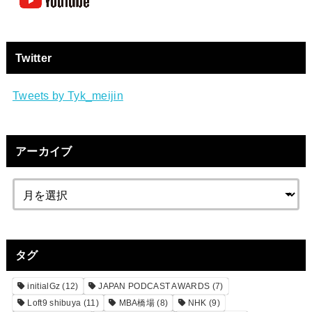
Twitter
Tweets by Tyk_meijin
アーカイブ
タグ
initialGz
(12)
JAPAN PODCAST AWARDS
(7)
Loft9 shibuya
(11)
MBA橋場
(8)
NHK
(9)