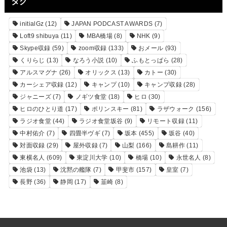
タグ
initialGz
(12)
JAPAN PODCAST AWARDS
(7)
Loft9 shibuya
(11)
MBA橋場
(8)
NHK
(9)
Skype収録
(59)
zoom収録
(133)
おメール
(93)
くりらじ
(13)
なろう小説
(10)
ふもとっぱら
(28)
アルスマグナ
(26)
オリックス
(13)
カトー
(30)
カーシェア収録
(12)
キャンプ
(10)
キャンプ収録
(28)
ジャニーズ
(7)
ノギツ食堂
(18)
ヒロ
(30)
ヒロのひとり道
(17)
ポリンスキー
(81)
ラザウォーク
(156)
ラジオ食堂
(44)
ラジオ食堂坂谷
(9)
リモート収録
(11)
中村佑介
(7)
四畳半ヴギ
(7)
坂本
(455)
坂谷
(40)
対面収録
(29)
屋外収録
(7)
山梨
(166)
島耕作
(11)
東横名人
(609)
東淀川大学
(10)
橋場
(10)
永世名人
(8)
池袋
(13)
沈黙の艦隊
(7)
甲斐市
(157)
皇室
(7)
長野
(36)
静岡
(17)
韮崎
(8)