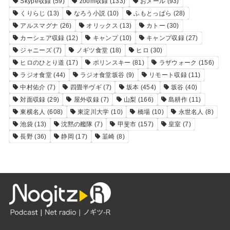
Skype収録
(59)
zoom収録
(133)
おメール
(93)
くりらじ
(13)
なろう小説
(10)
ふもとっぱら
(28)
アルスマグナ
(26)
オリックス
(13)
カトー
(30)
カーシェア収録
(12)
キャンプ
(10)
キャンプ収録
(27)
ジャニーズ
(7)
ノギツ食堂
(18)
ヒロ
(30)
ヒロのひとり道
(17)
ポリンスキー
(81)
ラザウォーク
(156)
ラジオ食堂
(44)
ラジオ食堂坂谷
(9)
リモート収録
(11)
中村佑介
(7)
四畳半ヴギ
(7)
坂本
(454)
坂谷
(40)
対面収録
(29)
屋外収録
(7)
山梨
(166)
島耕作
(11)
東横名人
(608)
東淀川大学
(10)
橋場
(10)
永世名人
(8)
池袋
(13)
沈黙の艦隊
(7)
甲斐市
(157)
皇室
(7)
長野
(36)
静岡
(17)
韮崎
(8)