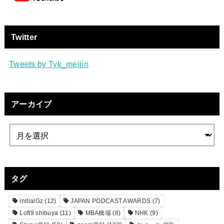
Twitter
Tweets by Tyk_meijin
アーカイブ
タグ
initialGz
(12)
JAPAN PODCAST AWARDS
(7)
Loft9 shibuya
(11)
MBA橋場
(8)
NHK
(9)