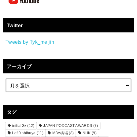
Twitter
Tweets by Tyk_meijin
アーカイブ
タグ
initialGz
(12)
JAPAN PODCAST AWARDS
(7)
Loft9 shibuya
(11)
MBA橋場
(8)
NHK
(9)