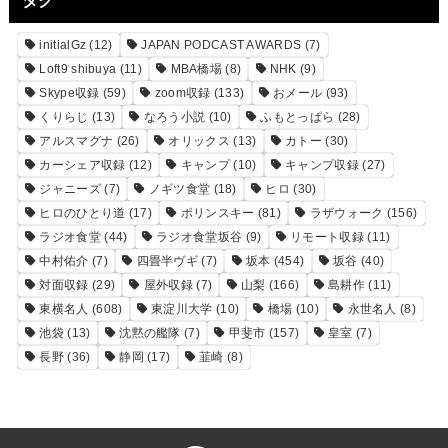
タグ
initialGz
(12)
JAPAN PODCAST AWARDS
(7)
Loft9 shibuya
(11)
MBA橋場
(8)
NHK
(9)
Skype収録
(59)
zoom収録
(133)
おメール
(93)
くりらじ
(13)
なろう小説
(10)
ふもとっぱら
(28)
アルスマグナ
(26)
オリックス
(13)
カトー
(30)
カーシェア収録
(12)
キャンプ
(10)
キャンプ収録
(27)
ジャニーズ
(7)
ノギツ食堂
(18)
ヒロ
(30)
ヒロのひとり道
(17)
ポリンスキー
(81)
ラザウォーク
(156)
ラジオ食堂
(44)
ラジオ食堂坂谷
(9)
リモート収録
(11)
中村佑介
(7)
四畳半ヴギ
(7)
坂本
(454)
坂谷
(40)
対面収録
(29)
屋外収録
(7)
山梨
(166)
島耕作
(11)
東横名人
(608)
東淀川大学
(10)
橋場
(10)
永世名人
(8)
池袋
(13)
沈黙の艦隊
(7)
甲斐市
(157)
皇室
(7)
長野
(36)
静岡
(17)
韮崎
(8)