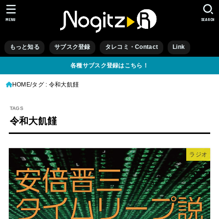
MENU
SEARCH
もっと知る
サブスク登録
タレコミ・Contact
Link
各種サブスク登録はこちら！
HOME
タグ : 令和大飢饉
令和大飢饉
ラジオ