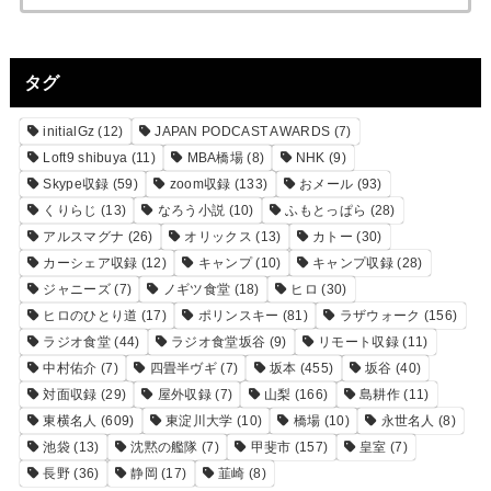
タグ
initialGz
(12)
JAPAN PODCAST AWARDS
(7)
Loft9 shibuya
(11)
MBA橋場
(8)
NHK
(9)
Skype収録
(59)
zoom収録
(133)
おメール
(93)
くりらじ
(13)
なろう小説
(10)
ふもとっぱら
(28)
アルスマグナ
(26)
オリックス
(13)
カトー
(30)
カーシェア収録
(12)
キャンプ
(10)
キャンプ収録
(28)
ジャニーズ
(7)
ノギツ食堂
(18)
ヒロ
(30)
ヒロのひとり道
(17)
ポリンスキー
(81)
ラザウォーク
(156)
ラジオ食堂
(44)
ラジオ食堂坂谷
(9)
リモート収録
(11)
中村佑介
(7)
四畳半ヴギ
(7)
坂本
(455)
坂谷
(40)
対面収録
(29)
屋外収録
(7)
山梨
(166)
島耕作
(11)
東横名人
(609)
東淀川大学
(10)
橋場
(10)
永世名人
(8)
池袋
(13)
沈黙の艦隊
(7)
甲斐市
(157)
皇室
(7)
長野
(36)
静岡
(17)
韮崎
(8)