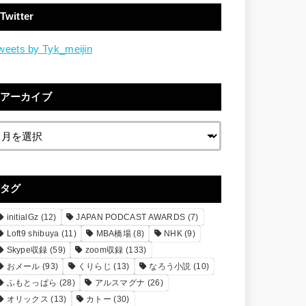
Twitter
weets by Tyk_meijin
アーカイブ
タグ
initialGz
(12)
JAPAN PODCAST AWARDS
(7)
Loft9 shibuya
(11)
MBA橋場
(8)
NHK
(9)
Skype収録
(59)
zoom収録
(133)
おメール
(93)
くりらじ
(13)
なろう小説
(10)
ふもとっぱら
(28)
アルスマグナ
(26)
オリックス
(13)
カトー
(30)