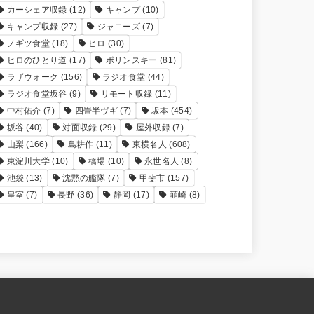
カーシェア収録
(12)
キャンプ
(10)
キャンプ収録
(27)
ジャニーズ
(7)
ノギツ食堂
(18)
ヒロ
(30)
ヒロのひとり道
(17)
ポリンスキー
(81)
ラザウォーク
(156)
ラジオ食堂
(44)
ラジオ食堂坂谷
(9)
リモート収録
(11)
中村佑介
(7)
四畳半ヴギ
(7)
坂本
(454)
坂谷
(40)
対面収録
(29)
屋外収録
(7)
山梨
(166)
島耕作
(11)
東横名人
(608)
東淀川大学
(10)
橋場
(10)
永世名人
(8)
池袋
(13)
沈黙の艦隊
(7)
甲斐市
(157)
皇室
(7)
長野
(36)
静岡
(17)
韮崎
(8)