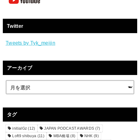
Twitter
Tweets by Tyk_meijin
アーカイブ
タグ
initialGz
(12)
JAPAN PODCAST AWARDS
(7)
Loft9 shibuya
(11)
MBA橋場
(8)
NHK
(9)