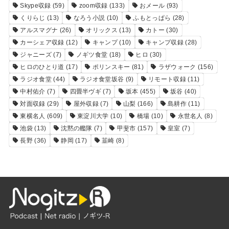
Skype収録
(59)
zoom収録
(133)
おメール
(93)
くりらじ
(13)
なろう小説
(10)
ふもとっぱら
(28)
アルスマグナ
(26)
オリックス
(13)
カトー
(30)
カーシェア収録
(12)
キャンプ
(10)
キャンプ収録
(28)
ジャニーズ
(7)
ノギツ食堂
(18)
ヒロ
(30)
ヒロのひとり道
(17)
ポリンスキー
(81)
ラザウォーク
(156)
ラジオ食堂
(44)
ラジオ食堂坂谷
(9)
リモート収録
(11)
中村佑介
(7)
四畳半ヴギ
(7)
坂本
(455)
坂谷
(40)
対面収録
(29)
屋外収録
(7)
山梨
(166)
島耕作
(11)
東横名人
(609)
東淀川大学
(10)
橋場
(10)
永世名人
(8)
池袋
(13)
沈黙の艦隊
(7)
甲斐市
(157)
皇室
(7)
長野
(36)
静岡
(17)
韮崎
(8)