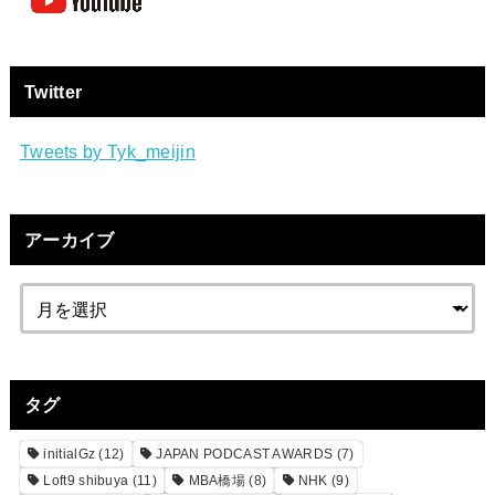
Twitter
Tweets by Tyk_meijin
アーカイブ
タグ
initialGz
(12)
JAPAN PODCAST AWARDS
(7)
Loft9 shibuya
(11)
MBA橋場
(8)
NHK
(9)