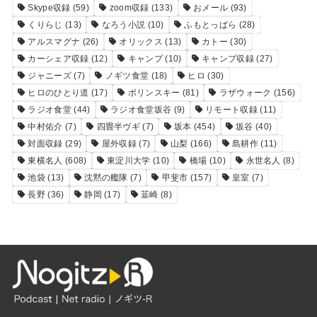
Skype収録
(59)
zoom収録
(133)
おメール
(93)
くりらじ
(13)
なろう小説
(10)
ふもとっぱら
(28)
アルスマグナ
(26)
オリックス
(13)
カトー
(30)
カーシェア収録
(12)
キャンプ
(10)
キャンプ収録
(27)
ジャニーズ
(7)
ノギツ食堂
(18)
ヒロ
(30)
ヒロのひとり道
(17)
ポリンスキー
(81)
ラザウォーク
(156)
ラジオ食堂
(44)
ラジオ食堂坂谷
(9)
リモート収録
(11)
中村佑介
(7)
四畳半ヴギ
(7)
坂本
(454)
坂谷
(40)
対面収録
(29)
屋外収録
(7)
山梨
(166)
島耕作
(11)
東横名人
(608)
東淀川大学
(10)
橋場
(10)
永世名人
(8)
池袋
(13)
沈黙の艦隊
(7)
甲斐市
(157)
皇室
(7)
長野
(36)
静岡
(17)
韮崎
(8)