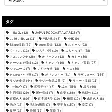
タグ
initialGz
(12)
JAPAN PODCAST AWARDS
(7)
Loft9 shibuya
(11)
MBA橋場
(8)
NHK
(9)
Skype収録
(59)
zoom収録
(133)
おメール
(93)
くりらじ
(13)
なろう小説
(10)
ふもとっぱら
(28)
アルスマグナ
(26)
オリックス
(13)
カトー
(30)
カーシェア収録
(12)
キャンプ
(10)
キャンプ収録
(27)
ジャニーズ
(7)
ノギツ食堂
(18)
ヒロ
(30)
ヒロのひとり道
(17)
ポリンスキー
(81)
ラザウォーク
(156)
ラジオ食堂
(44)
ラジオ食堂坂谷
(9)
リモート収録
(11)
中村佑介
(7)
四畳半ヴギ
(7)
坂本
(454)
坂谷
(40)
対面収録
(29)
屋外収録
(7)
山梨
(166)
島耕作
(11)
東横名人
(608)
東淀川大学
(10)
橋場
(10)
永世名人
(8)
池袋
(13)
沈黙の艦隊
(7)
甲斐市
(157)
皇室
(7)
長野
(36)
静岡
(17)
韮崎
(8)