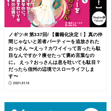
ノギツ-R 第337回/ 【書籍化決定！】真の仲
間じゃないと若者パーティーを追放された
おっさん 〜えっ？カワイイって言ったら駄
目なんですか？痩せたって褒め言葉なの
に。 えっ？おっさんは息を吐いても駄目？
だったら信州の辺境でスローライフしま
す〜
2021.01.15