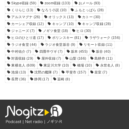
Skype収録
(59)
zoom収録
(133)
おメール
(93)
くりらじ
(13)
なろう小説
(10)
ふもとっぱら
(28)
アルスマグナ
(26)
オリックス
(13)
カトー
(30)
カーシェア収録
(12)
キャンプ
(10)
キャンプ収録
(28)
ジャニーズ
(7)
ノギツ食堂
(18)
ヒロ
(30)
ヒロのひとり道
(17)
ポリンスキー
(81)
ラザウォーク
(156)
ラジオ食堂
(44)
ラジオ食堂坂谷
(9)
リモート収録
(11)
中村佑介
(7)
四畳半ヴギ
(7)
坂本
(455)
坂谷
(40)
対面収録
(29)
屋外収録
(7)
山梨
(166)
島耕作
(11)
東横名人
(609)
東淀川大学
(10)
橋場
(10)
永世名人
(8)
池袋
(13)
沈黙の艦隊
(7)
甲斐市
(157)
皇室
(7)
長野
(36)
静岡
(17)
韮崎
(8)