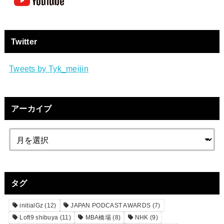
Twitter
Tweets by Tyk_meijin
アーカイブ
タグ
initialGz
(12)
JAPAN PODCAST AWARDS
(7)
Loft9 shibuya
(11)
MBA橋場
(8)
NHK
(9)