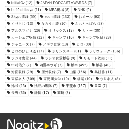
initialGz
(12)
JAPAN PODCAST AWARDS
(7)
Loft9 shibuya
(11)
MBA橋場
(8)
NHK
(9)
Skype収録
(59)
zoom収録
(133)
おメール
(93)
くりらじ
(13)
なろう小説
(10)
ふもとっぱら
(28)
アルスマグナ
(26)
オリックス
(13)
カトー
(30)
カーシェア収録
(12)
キャンプ
(10)
キャンプ収録
(28)
ジャニーズ
(7)
ノギツ食堂
(18)
ヒロ
(30)
ヒロのひとり道
(17)
ポリンスキー
(81)
ラザウォーク
(156)
ラジオ食堂
(44)
ラジオ食堂坂谷
(9)
リモート収録
(11)
中村佑介
(7)
四畳半ヴギ
(7)
坂本
(455)
坂谷
(40)
対面収録
(29)
屋外収録
(7)
山梨
(166)
島耕作
(11)
東横名人
(609)
東淀川大学
(10)
橋場
(10)
永世名人
(8)
池袋
(13)
沈黙の艦隊
(7)
甲斐市
(157)
皇室
(7)
長野
(36)
静岡
(17)
韮崎
(8)