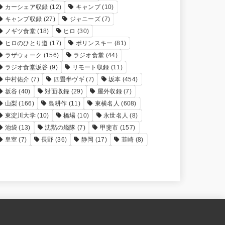
カーシェア収録
(12)
キャンプ
(10)
キャンプ収録
(27)
ジャニーズ
(7)
ノギツ食堂
(18)
ヒロ
(30)
ヒロのひとり道
(17)
ポリンスキー
(81)
ラザウォーク
(156)
ラジオ食堂
(44)
ラジオ食堂坂谷
(9)
リモート収録
(11)
中村佑介
(7)
四畳半ヴギ
(7)
坂本
(454)
坂谷
(40)
対面収録
(29)
屋外収録
(7)
山梨
(166)
島耕作
(11)
東横名人
(608)
東淀川大学
(10)
橋場
(10)
永世名人
(8)
池袋
(13)
沈黙の艦隊
(7)
甲斐市
(157)
皇室
(7)
長野
(36)
静岡
(17)
韮崎
(8)