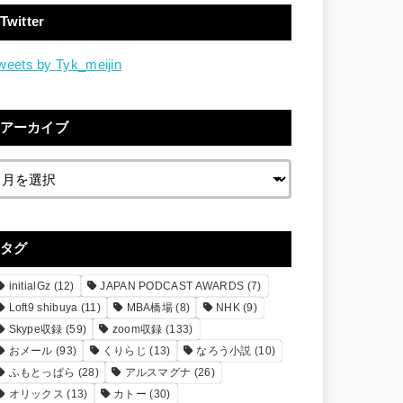
Twitter
weets by Tyk_meijin
アーカイブ
タグ
initialGz
(12)
JAPAN PODCAST AWARDS
(7)
Loft9 shibuya
(11)
MBA橋場
(8)
NHK
(9)
Skype収録
(59)
zoom収録
(133)
おメール
(93)
くりらじ
(13)
なろう小説
(10)
ふもとっぱら
(28)
アルスマグナ
(26)
オリックス
(13)
カトー
(30)