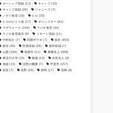
カーシェア収録
(12)
キャンプ
(10)
キャンプ収録
(28)
ジャニーズ
(7)
ノギツ食堂
(18)
ヒロ
(30)
ヒロのひとり道
(17)
ポリンスキー
(81)
ラザウォーク
(156)
ラジオ食堂
(44)
ラジオ食堂坂谷
(9)
リモート収録
(11)
中村佑介
(7)
四畳半ヴギ
(7)
坂本
(455)
坂谷
(40)
対面収録
(29)
屋外収録
(7)
山梨
(166)
島耕作
(11)
東横名人
(609)
東淀川大学
(10)
橋場
(10)
永世名人
(8)
池袋
(13)
沈黙の艦隊
(7)
甲斐市
(157)
皇室
(7)
長野
(36)
静岡
(17)
韮崎
(8)