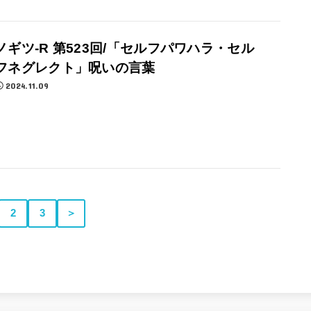
ノギツ-R 第523回/「セルフパワハラ・セル
フネグレクト」呪いの言葉
2024.11.09
2
3
＞