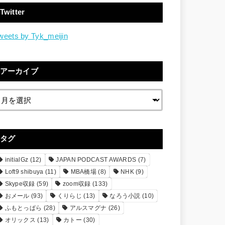
Twitter
weets by Tyk_meijin
アーカイブ
タグ
initialGz
(12)
JAPAN PODCAST AWARDS
(7)
Loft9 shibuya
(11)
MBA橋場
(8)
NHK
(9)
Skype収録
(59)
zoom収録
(133)
おメール
(93)
くりらじ
(13)
なろう小説
(10)
ふもとっぱら
(28)
アルスマグナ
(26)
オリックス
(13)
カトー
(30)