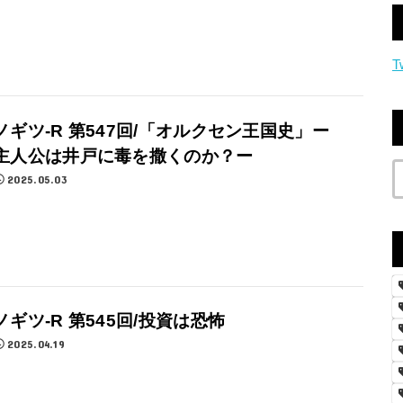
T
ノギツ-R 第547回/「オルクセン王国史」ー
主人公は井戸に毒を撒くのか？ー
2025.05.03
ノギツ-R 第545回/投資は恐怖
2025.04.19