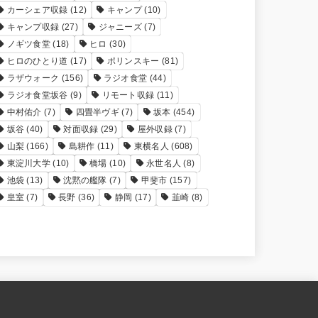
カーシェア収録
(12)
キャンプ
(10)
キャンプ収録
(27)
ジャニーズ
(7)
ノギツ食堂
(18)
ヒロ
(30)
ヒロのひとり道
(17)
ポリンスキー
(81)
ラザウォーク
(156)
ラジオ食堂
(44)
ラジオ食堂坂谷
(9)
リモート収録
(11)
中村佑介
(7)
四畳半ヴギ
(7)
坂本
(454)
坂谷
(40)
対面収録
(29)
屋外収録
(7)
山梨
(166)
島耕作
(11)
東横名人
(608)
東淀川大学
(10)
橋場
(10)
永世名人
(8)
池袋
(13)
沈黙の艦隊
(7)
甲斐市
(157)
皇室
(7)
長野
(36)
静岡
(17)
韮崎
(8)