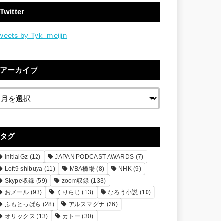
Twitter
weets by Tyk_meijin
アーカイブ
タグ
initialGz
(12)
JAPAN PODCAST AWARDS
(7)
Loft9 shibuya
(11)
MBA橋場
(8)
NHK
(9)
Skype収録
(59)
zoom収録
(133)
おメール
(93)
くりらじ
(13)
なろう小説
(10)
ふもとっぱら
(28)
アルスマグナ
(26)
オリックス
(13)
カトー
(30)