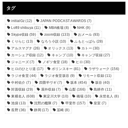
タグ
initialGz
(12)
JAPAN PODCAST AWARDS
(7)
Loft9 shibuya
(11)
MBA橋場
(8)
NHK
(9)
Skype収録
(59)
zoom収録
(133)
おメール
(93)
くりらじ
(13)
なろう小説
(10)
ふもとっぱら
(28)
アルスマグナ
(26)
オリックス
(13)
カトー
(30)
カーシェア収録
(12)
キャンプ
(10)
キャンプ収録
(27)
ジャニーズ
(7)
ノギツ食堂
(18)
ヒロ
(30)
ヒロのひとり道
(17)
ポリンスキー
(81)
ラザウォーク
(156)
ラジオ食堂
(44)
ラジオ食堂坂谷
(9)
リモート収録
(11)
中村佑介
(7)
四畳半ヴギ
(7)
坂本
(454)
坂谷
(40)
対面収録
(29)
屋外収録
(7)
山梨
(166)
島耕作
(11)
東横名人
(608)
東淀川大学
(10)
橋場
(10)
永世名人
(8)
池袋
(13)
沈黙の艦隊
(7)
甲斐市
(157)
皇室
(7)
長野
(36)
静岡
(17)
韮崎
(8)