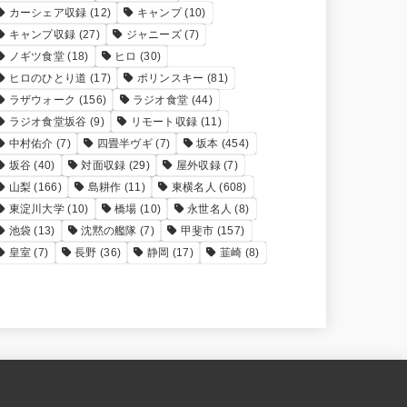
カーシェア収録
(12)
キャンプ
(10)
キャンプ収録
(27)
ジャニーズ
(7)
ノギツ食堂
(18)
ヒロ
(30)
ヒロのひとり道
(17)
ポリンスキー
(81)
ラザウォーク
(156)
ラジオ食堂
(44)
ラジオ食堂坂谷
(9)
リモート収録
(11)
中村佑介
(7)
四畳半ヴギ
(7)
坂本
(454)
坂谷
(40)
対面収録
(29)
屋外収録
(7)
山梨
(166)
島耕作
(11)
東横名人
(608)
東淀川大学
(10)
橋場
(10)
永世名人
(8)
池袋
(13)
沈黙の艦隊
(7)
甲斐市
(157)
皇室
(7)
長野
(36)
静岡
(17)
韮崎
(8)