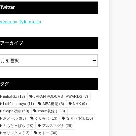
Twitter
weets by Tyk_meijin
アーカイブ
タグ
initialGz
(12)
JAPAN PODCAST AWARDS
(7)
Loft9 shibuya
(11)
MBA橋場
(8)
NHK
(9)
Skype収録
(59)
zoom収録
(133)
おメール
(93)
くりらじ
(13)
なろう小説
(10)
ふもとっぱら
(28)
アルスマグナ
(26)
オリックス
(13)
カトー
(30)