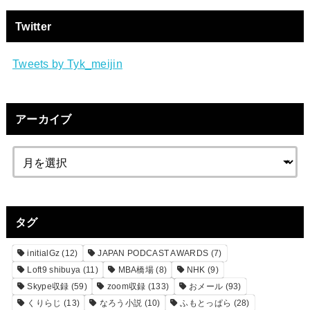
Twitter
Tweets by Tyk_meijin
アーカイブ
タグ
initialGz
(12)
JAPAN PODCAST AWARDS
(7)
Loft9 shibuya
(11)
MBA橋場
(8)
NHK
(9)
Skype収録
(59)
zoom収録
(133)
おメール
(93)
くりらじ
(13)
なろう小説
(10)
ふもとっぱら
(28)