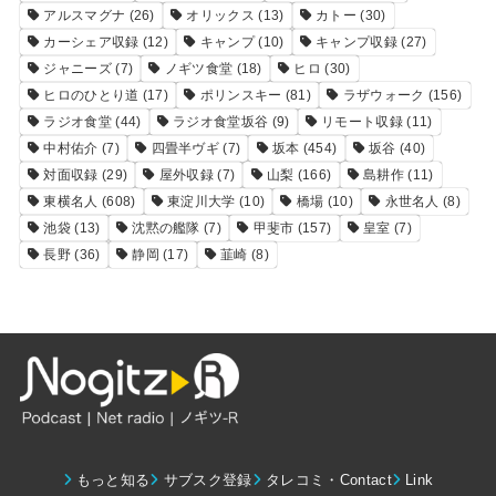
アルスマグナ
(26)
オリックス
(13)
カトー
(30)
カーシェア収録
(12)
キャンプ
(10)
キャンプ収録
(27)
ジャニーズ
(7)
ノギツ食堂
(18)
ヒロ
(30)
ヒロのひとり道
(17)
ポリンスキー
(81)
ラザウォーク
(156)
ラジオ食堂
(44)
ラジオ食堂坂谷
(9)
リモート収録
(11)
中村佑介
(7)
四畳半ヴギ
(7)
坂本
(454)
坂谷
(40)
対面収録
(29)
屋外収録
(7)
山梨
(166)
島耕作
(11)
東横名人
(608)
東淀川大学
(10)
橋場
(10)
永世名人
(8)
池袋
(13)
沈黙の艦隊
(7)
甲斐市
(157)
皇室
(7)
長野
(36)
静岡
(17)
韮崎
(8)
もっと知る
サブスク登録
タレコミ・Contact
Link