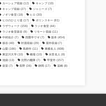
カーシェア収録
(12)
キャンプ
(10)
キャンプ収録
(27)
ジャニーズ
(7)
ノギツ食堂
(18)
ヒロ
(30)
ヒロのひとり道
(17)
ポリンスキー
(81)
ラザウォーク
(156)
ラジオ食堂
(44)
ラジオ食堂坂谷
(9)
リモート収録
(11)
中村佑介
(7)
四畳半ヴギ
(7)
坂本
(454)
坂谷
(40)
対面収録
(29)
屋外収録
(7)
山梨
(166)
島耕作
(11)
東横名人
(608)
東淀川大学
(10)
橋場
(10)
永世名人
(8)
池袋
(13)
沈黙の艦隊
(7)
甲斐市
(157)
皇室
(7)
長野
(36)
静岡
(17)
韮崎
(8)