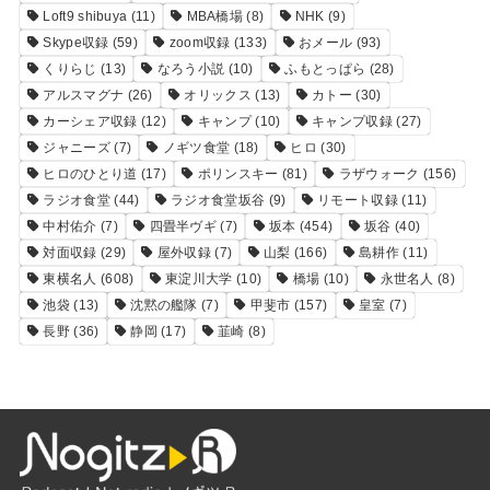
Loft9 shibuya
(11)
MBA橋場
(8)
NHK
(9)
Skype収録
(59)
zoom収録
(133)
おメール
(93)
くりらじ
(13)
なろう小説
(10)
ふもとっぱら
(28)
アルスマグナ
(26)
オリックス
(13)
カトー
(30)
カーシェア収録
(12)
キャンプ
(10)
キャンプ収録
(27)
ジャニーズ
(7)
ノギツ食堂
(18)
ヒロ
(30)
ヒロのひとり道
(17)
ポリンスキー
(81)
ラザウォーク
(156)
ラジオ食堂
(44)
ラジオ食堂坂谷
(9)
リモート収録
(11)
中村佑介
(7)
四畳半ヴギ
(7)
坂本
(454)
坂谷
(40)
対面収録
(29)
屋外収録
(7)
山梨
(166)
島耕作
(11)
東横名人
(608)
東淀川大学
(10)
橋場
(10)
永世名人
(8)
池袋
(13)
沈黙の艦隊
(7)
甲斐市
(157)
皇室
(7)
長野
(36)
静岡
(17)
韮崎
(8)