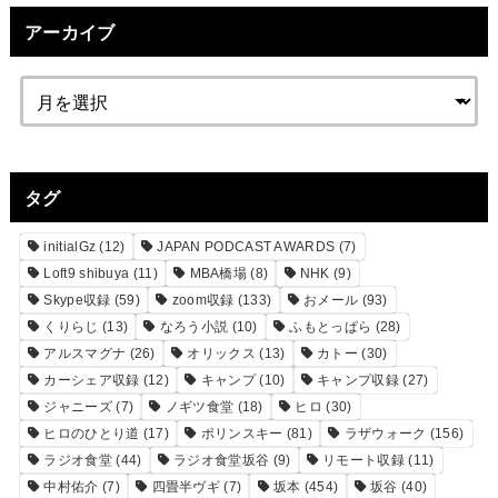
アーカイブ
タグ
initialGz
(12)
JAPAN PODCAST AWARDS
(7)
Loft9 shibuya
(11)
MBA橋場
(8)
NHK
(9)
Skype収録
(59)
zoom収録
(133)
おメール
(93)
くりらじ
(13)
なろう小説
(10)
ふもとっぱら
(28)
アルスマグナ
(26)
オリックス
(13)
カトー
(30)
カーシェア収録
(12)
キャンプ
(10)
キャンプ収録
(27)
ジャニーズ
(7)
ノギツ食堂
(18)
ヒロ
(30)
ヒロのひとり道
(17)
ポリンスキー
(81)
ラザウォーク
(156)
ラジオ食堂
(44)
ラジオ食堂坂谷
(9)
リモート収録
(11)
中村佑介
(7)
四畳半ヴギ
(7)
坂本
(454)
坂谷
(40)