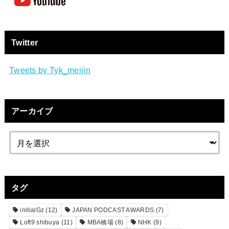
Twitter
Tweets by Tyk_meijin
アーカイブ
タグ
initialGz
(12)
JAPAN PODCAST AWARDS
(7)
Loft9 shibuya
(11)
MBA橋場
(8)
NHK
(9)