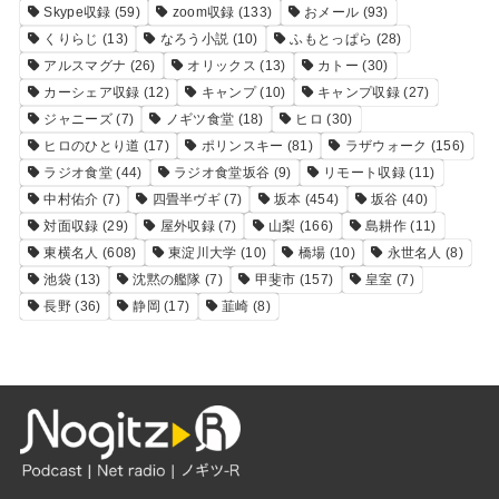
Skype収録
(59)
zoom収録
(133)
おメール
(93)
くりらじ
(13)
なろう小説
(10)
ふもとっぱら
(28)
アルスマグナ
(26)
オリックス
(13)
カトー
(30)
カーシェア収録
(12)
キャンプ
(10)
キャンプ収録
(27)
ジャニーズ
(7)
ノギツ食堂
(18)
ヒロ
(30)
ヒロのひとり道
(17)
ポリンスキー
(81)
ラザウォーク
(156)
ラジオ食堂
(44)
ラジオ食堂坂谷
(9)
リモート収録
(11)
中村佑介
(7)
四畳半ヴギ
(7)
坂本
(454)
坂谷
(40)
対面収録
(29)
屋外収録
(7)
山梨
(166)
島耕作
(11)
東横名人
(608)
東淀川大学
(10)
橋場
(10)
永世名人
(8)
池袋
(13)
沈黙の艦隊
(7)
甲斐市
(157)
皇室
(7)
長野
(36)
静岡
(17)
韮崎
(8)