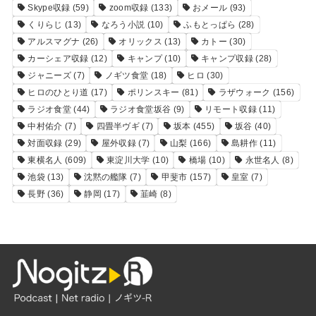
Skype収録
(59)
zoom収録
(133)
おメール
(93)
くりらじ
(13)
なろう小説
(10)
ふもとっぱら
(28)
アルスマグナ
(26)
オリックス
(13)
カトー
(30)
カーシェア収録
(12)
キャンプ
(10)
キャンプ収録
(28)
ジャニーズ
(7)
ノギツ食堂
(18)
ヒロ
(30)
ヒロのひとり道
(17)
ポリンスキー
(81)
ラザウォーク
(156)
ラジオ食堂
(44)
ラジオ食堂坂谷
(9)
リモート収録
(11)
中村佑介
(7)
四畳半ヴギ
(7)
坂本
(455)
坂谷
(40)
対面収録
(29)
屋外収録
(7)
山梨
(166)
島耕作
(11)
東横名人
(609)
東淀川大学
(10)
橋場
(10)
永世名人
(8)
池袋
(13)
沈黙の艦隊
(7)
甲斐市
(157)
皇室
(7)
長野
(36)
静岡
(17)
韮崎
(8)