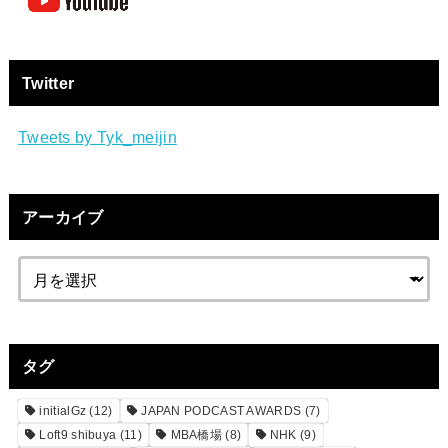
Twitter
Tweets by Tyk_meijin
アーカイブ
タグ
initialGz
(12)
JAPAN PODCAST AWARDS
(7)
Loft9 shibuya
(11)
MBA橋場
(8)
NHK
(9)