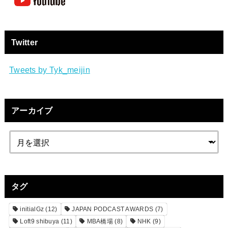
Twitter
Tweets by Tyk_meijin
アーカイブ
タグ
initialGz
(12)
JAPAN PODCAST AWARDS
(7)
Loft9 shibuya
(11)
MBA橋場
(8)
NHK
(9)