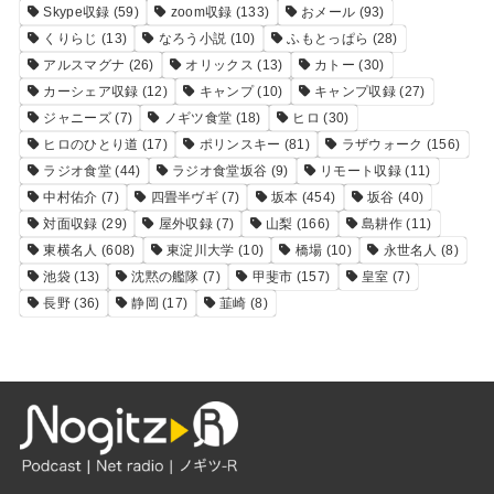
Skype収録
(59)
zoom収録
(133)
おメール
(93)
くりらじ
(13)
なろう小説
(10)
ふもとっぱら
(28)
アルスマグナ
(26)
オリックス
(13)
カトー
(30)
カーシェア収録
(12)
キャンプ
(10)
キャンプ収録
(27)
ジャニーズ
(7)
ノギツ食堂
(18)
ヒロ
(30)
ヒロのひとり道
(17)
ポリンスキー
(81)
ラザウォーク
(156)
ラジオ食堂
(44)
ラジオ食堂坂谷
(9)
リモート収録
(11)
中村佑介
(7)
四畳半ヴギ
(7)
坂本
(454)
坂谷
(40)
対面収録
(29)
屋外収録
(7)
山梨
(166)
島耕作
(11)
東横名人
(608)
東淀川大学
(10)
橋場
(10)
永世名人
(8)
池袋
(13)
沈黙の艦隊
(7)
甲斐市
(157)
皇室
(7)
長野
(36)
静岡
(17)
韮崎
(8)