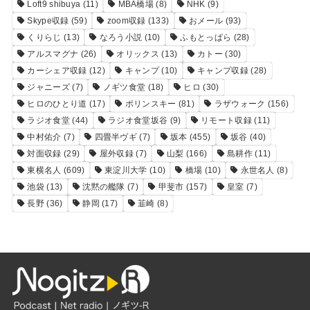
Loft9 shibuya
(11)
MBA橋場
(8)
NHK
(9)
Skype収録
(59)
zoom収録
(133)
おメール
(93)
くりらじ
(13)
なろう小説
(10)
ふもとっぱら
(28)
アルスマグナ
(26)
オリックス
(13)
カトー
(30)
カーシェア収録
(12)
キャンプ
(10)
キャンプ収録
(28)
ジャニーズ
(7)
ノギツ食堂
(18)
ヒロ
(30)
ヒロのひとり道
(17)
ポリンスキー
(81)
ラザウォーク
(156)
ラジオ食堂
(44)
ラジオ食堂坂谷
(9)
リモート収録
(11)
中村佑介
(7)
四畳半ヴギ
(7)
坂本
(455)
坂谷
(40)
対面収録
(29)
屋外収録
(7)
山梨
(166)
島耕作
(11)
東横名人
(609)
東淀川大学
(10)
橋場
(10)
永世名人
(8)
池袋
(13)
沈黙の艦隊
(7)
甲斐市
(157)
皇室
(7)
長野
(36)
静岡
(17)
韮崎
(8)