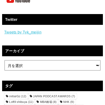
Twitter
Tweets by Tyk_meijin
アーカイブ
タグ
initialGz
(12)
JAPAN PODCAST AWARDS
(7)
Loft9 shibuya
(11)
MBA橋場
(8)
NHK
(9)