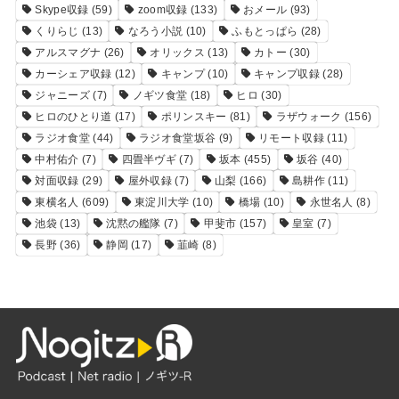
Skype収録
(59)
zoom収録
(133)
おメール
(93)
くりらじ
(13)
なろう小説
(10)
ふもとっぱら
(28)
アルスマグナ
(26)
オリックス
(13)
カトー
(30)
カーシェア収録
(12)
キャンプ
(10)
キャンプ収録
(28)
ジャニーズ
(7)
ノギツ食堂
(18)
ヒロ
(30)
ヒロのひとり道
(17)
ポリンスキー
(81)
ラザウォーク
(156)
ラジオ食堂
(44)
ラジオ食堂坂谷
(9)
リモート収録
(11)
中村佑介
(7)
四畳半ヴギ
(7)
坂本
(455)
坂谷
(40)
対面収録
(29)
屋外収録
(7)
山梨
(166)
島耕作
(11)
東横名人
(609)
東淀川大学
(10)
橋場
(10)
永世名人
(8)
池袋
(13)
沈黙の艦隊
(7)
甲斐市
(157)
皇室
(7)
長野
(36)
静岡
(17)
韮崎
(8)