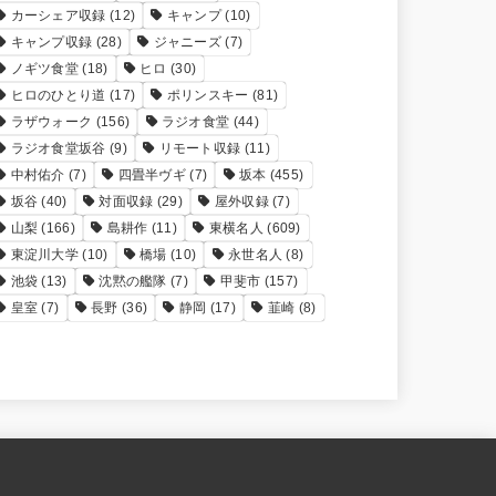
カーシェア収録
(12)
キャンプ
(10)
キャンプ収録
(28)
ジャニーズ
(7)
ノギツ食堂
(18)
ヒロ
(30)
ヒロのひとり道
(17)
ポリンスキー
(81)
ラザウォーク
(156)
ラジオ食堂
(44)
ラジオ食堂坂谷
(9)
リモート収録
(11)
中村佑介
(7)
四畳半ヴギ
(7)
坂本
(455)
坂谷
(40)
対面収録
(29)
屋外収録
(7)
山梨
(166)
島耕作
(11)
東横名人
(609)
東淀川大学
(10)
橋場
(10)
永世名人
(8)
池袋
(13)
沈黙の艦隊
(7)
甲斐市
(157)
皇室
(7)
長野
(36)
静岡
(17)
韮崎
(8)