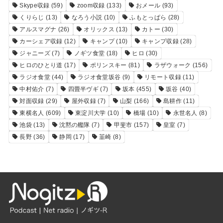
Skype収録
(59)
zoom収録
(133)
おメール
(93)
くりらじ
(13)
なろう小説
(10)
ふもとっぱら
(28)
アルスマグナ
(26)
オリックス
(13)
カトー
(30)
カーシェア収録
(12)
キャンプ
(10)
キャンプ収録
(28)
ジャニーズ
(7)
ノギツ食堂
(18)
ヒロ
(30)
ヒロのひとり道
(17)
ポリンスキー
(81)
ラザウォーク
(156)
ラジオ食堂
(44)
ラジオ食堂坂谷
(9)
リモート収録
(11)
中村佑介
(7)
四畳半ヴギ
(7)
坂本
(455)
坂谷
(40)
対面収録
(29)
屋外収録
(7)
山梨
(166)
島耕作
(11)
東横名人
(609)
東淀川大学
(10)
橋場
(10)
永世名人
(8)
池袋
(13)
沈黙の艦隊
(7)
甲斐市
(157)
皇室
(7)
長野
(36)
静岡
(17)
韮崎
(8)