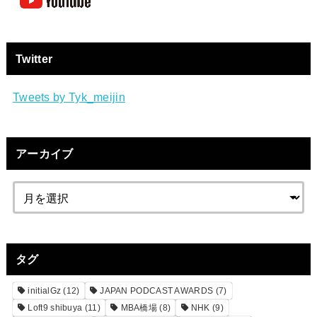
Twitter
Tweets by Tyk_meijin
アーカイブ
タグ
initialGz
(12)
JAPAN PODCAST AWARDS
(7)
Loft9 shibuya
(11)
MBA橋場
(8)
NHK
(9)