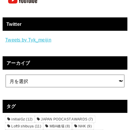
Twitter
Tweets by Tyk_meijin
アーカイブ
タグ
initialGz
(12)
JAPAN PODCAST AWARDS
(7)
Loft9 shibuya
(11)
MBA橋場
(8)
NHK
(9)