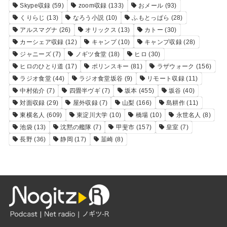
Skype収録
(59)
zoom収録
(133)
おメール
(93)
くりらじ
(13)
なろう小説
(10)
ふもとっぱら
(28)
アルスマグナ
(26)
オリックス
(13)
カトー
(30)
カーシェア収録
(12)
キャンプ
(10)
キャンプ収録
(28)
ジャニーズ
(7)
ノギツ食堂
(18)
ヒロ
(30)
ヒロのひとり道
(17)
ポリンスキー
(81)
ラザウォーク
(156)
ラジオ食堂
(44)
ラジオ食堂坂谷
(9)
リモート収録
(11)
中村佑介
(7)
四畳半ヴギ
(7)
坂本
(455)
坂谷
(40)
対面収録
(29)
屋外収録
(7)
山梨
(166)
島耕作
(11)
東横名人
(609)
東淀川大学
(10)
橋場
(10)
永世名人
(8)
池袋
(13)
沈黙の艦隊
(7)
甲斐市
(157)
皇室
(7)
長野
(36)
静岡
(17)
韮崎
(8)