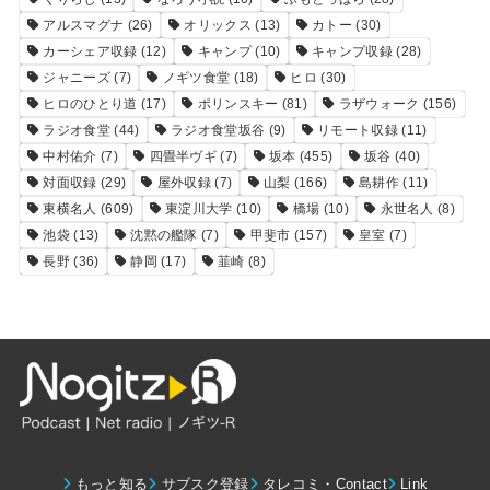
アルスマグナ
(26)
オリックス
(13)
カトー
(30)
カーシェア収録
(12)
キャンプ
(10)
キャンプ収録
(28)
ジャニーズ
(7)
ノギツ食堂
(18)
ヒロ
(30)
ヒロのひとり道
(17)
ポリンスキー
(81)
ラザウォーク
(156)
ラジオ食堂
(44)
ラジオ食堂坂谷
(9)
リモート収録
(11)
中村佑介
(7)
四畳半ヴギ
(7)
坂本
(455)
坂谷
(40)
対面収録
(29)
屋外収録
(7)
山梨
(166)
島耕作
(11)
東横名人
(609)
東淀川大学
(10)
橋場
(10)
永世名人
(8)
池袋
(13)
沈黙の艦隊
(7)
甲斐市
(157)
皇室
(7)
長野
(36)
静岡
(17)
韮崎
(8)
もっと知る
サブスク登録
タレコミ・Contact
Link