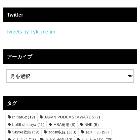
Twitter
Tweets by Tyk_meijin
アーカイブ
タグ
initialGz
(12)
JAPAN PODCAST AWARDS
(7)
Loft9 shibuya
(11)
MBA橋場
(8)
NHK
(9)
Skype収録
(59)
zoom収録
(133)
おメール
(93)
くりらじ
(13)
なろう小説
(10)
ふもとっぱら
(28)