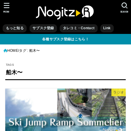
MENU
SEARCH
もっと知る
サブスク登録
タレコミ・Contact
Link
各種サブスク登録はこちら！
HOME
タグ : 船木〜
船木〜
ラジオ