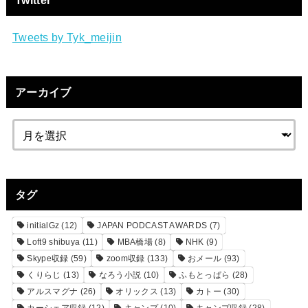
Twitter
Tweets by Tyk_meijin
アーカイブ
タグ
initialGz
(12)
JAPAN PODCAST AWARDS
(7)
Loft9 shibuya
(11)
MBA橋場
(8)
NHK
(9)
Skype収録
(59)
zoom収録
(133)
おメール
(93)
くりらじ
(13)
なろう小説
(10)
ふもとっぱら
(28)
アルスマグナ
(26)
オリックス
(13)
カトー
(30)
カーシェア収録
(12)
キャンプ
(10)
キャンプ収録
(28)