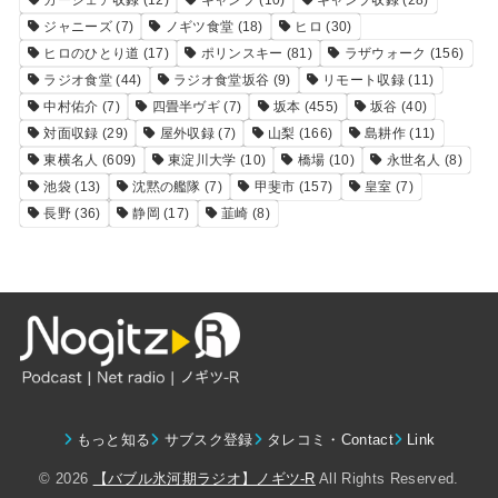
ジャニーズ
(7)
ノギツ食堂
(18)
ヒロ
(30)
ヒロのひとり道
(17)
ポリンスキー
(81)
ラザウォーク
(156)
ラジオ食堂
(44)
ラジオ食堂坂谷
(9)
リモート収録
(11)
中村佑介
(7)
四畳半ヴギ
(7)
坂本
(455)
坂谷
(40)
対面収録
(29)
屋外収録
(7)
山梨
(166)
島耕作
(11)
東横名人
(609)
東淀川大学
(10)
橋場
(10)
永世名人
(8)
池袋
(13)
沈黙の艦隊
(7)
甲斐市
(157)
皇室
(7)
長野
(36)
静岡
(17)
韮崎
(8)
もっと知る
サブスク登録
タレコミ・Contact
Link
© 2026
【バブル氷河期ラジオ】ノギツ-R
All Rights Reserved.