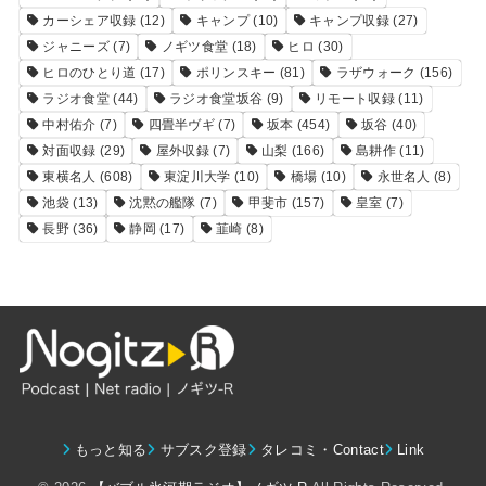
カーシェア収録
(12)
キャンプ
(10)
キャンプ収録
(27)
ジャニーズ
(7)
ノギツ食堂
(18)
ヒロ
(30)
ヒロのひとり道
(17)
ポリンスキー
(81)
ラザウォーク
(156)
ラジオ食堂
(44)
ラジオ食堂坂谷
(9)
リモート収録
(11)
中村佑介
(7)
四畳半ヴギ
(7)
坂本
(454)
坂谷
(40)
対面収録
(29)
屋外収録
(7)
山梨
(166)
島耕作
(11)
東横名人
(608)
東淀川大学
(10)
橋場
(10)
永世名人
(8)
池袋
(13)
沈黙の艦隊
(7)
甲斐市
(157)
皇室
(7)
長野
(36)
静岡
(17)
韮崎
(8)
もっと知る
サブスク登録
タレコミ・Contact
Link