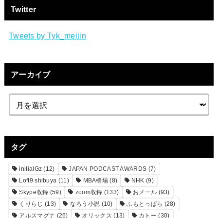
Twitter
Tweets by Tyk_meijin
アーカイブ
タグ
initialGz
(12)
JAPAN PODCAST AWARDS
(7)
Loft9 shibuya
(11)
MBA橋場
(8)
NHK
(9)
Skype収録
(59)
zoom収録
(133)
おメール
(93)
くりらじ
(13)
なろう小説
(10)
ふもとっぱら
(28)
アルスマグナ
(26)
オリックス
(13)
カトー
(30)