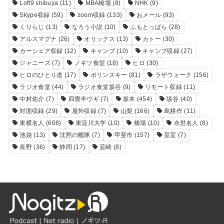
Loft9 shibuya
(11)
MBA橋場
(8)
NHK
(9)
Skype収録
(59)
zoom収録
(133)
おメール
(93)
くりらじ
(13)
なろう小説
(10)
ふもとっぱら
(28)
アルスマグナ
(26)
オリックス
(13)
カトー
(30)
カーシェア収録
(12)
キャンプ
(10)
キャンプ収録
(27)
ジャニーズ
(7)
ノギツ食堂
(18)
ヒロ
(30)
ヒロのひとり道
(17)
ポリンスキー
(81)
ラザウォーク
(156)
ラジオ食堂
(44)
ラジオ食堂坂谷
(9)
リモート収録
(11)
中村佑介
(7)
四畳半ヴギ
(7)
坂本
(454)
坂谷
(40)
対面収録
(29)
屋外収録
(7)
山梨
(166)
島耕作
(11)
東横名人
(608)
東淀川大学
(10)
橋場
(10)
永世名人
(8)
池袋
(13)
沈黙の艦隊
(7)
甲斐市
(157)
皇室
(7)
長野
(36)
静岡
(17)
韮崎
(8)