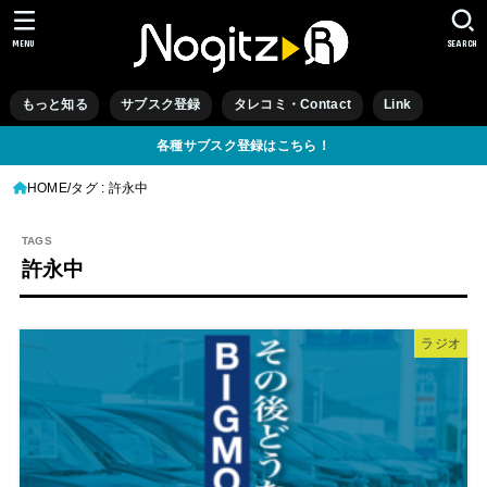
MENU
SEARCH
もっと知る
サブスク登録
タレコミ・Contact
Link
各種サブスク登録はこちら！
HOME
タグ : 許永中
許永中
ラジオ