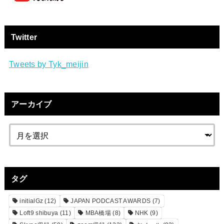
Twitter
Tweets by Tyk_meijin
アーカイブ
タグ
initialGz
(12)
JAPAN PODCAST AWARDS
(7)
Loft9 shibuya
(11)
MBA橋場
(8)
NHK
(9)