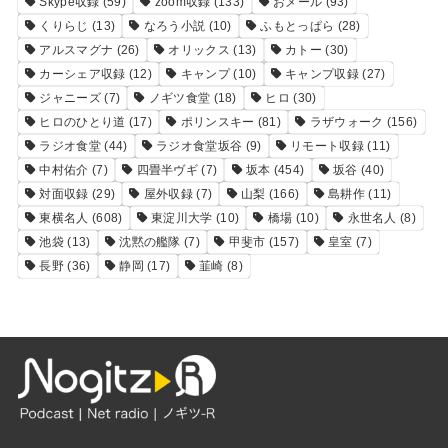
Skype収録
(59)
zoom収録
(133)
おメール
(93)
くりらじ
(13)
なろう小説
(10)
ふもとっぱら
(28)
アルスマグナ
(26)
オリックス
(13)
カトー
(30)
カーシェア収録
(12)
キャンプ
(10)
キャンプ収録
(27)
ジャニーズ
(7)
ノギツ食堂
(18)
ヒロ
(30)
ヒロのひとり道
(17)
ポリンスキー
(81)
ラザウォーク
(156)
ラジオ食堂
(44)
ラジオ食堂坂谷
(9)
リモート収録
(11)
中村佑介
(7)
四畳半ヴギ
(7)
坂本
(454)
坂谷
(40)
対面収録
(29)
屋外収録
(7)
山梨
(166)
島耕作
(11)
東横名人
(608)
東淀川大学
(10)
橋場
(10)
永世名人
(8)
池袋
(13)
沈黙の艦隊
(7)
甲斐市
(157)
皇室
(7)
長野
(36)
静岡
(17)
韮崎
(8)