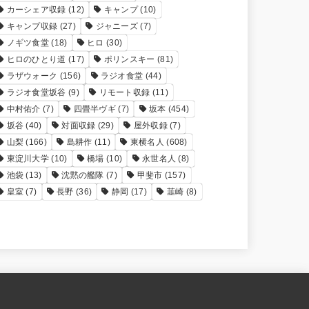
カーシェア収録
(12)
キャンプ
(10)
キャンプ収録
(27)
ジャニーズ
(7)
ノギツ食堂
(18)
ヒロ
(30)
ヒロのひとり道
(17)
ポリンスキー
(81)
ラザウォーク
(156)
ラジオ食堂
(44)
ラジオ食堂坂谷
(9)
リモート収録
(11)
中村佑介
(7)
四畳半ヴギ
(7)
坂本
(454)
坂谷
(40)
対面収録
(29)
屋外収録
(7)
山梨
(166)
島耕作
(11)
東横名人
(608)
東淀川大学
(10)
橋場
(10)
永世名人
(8)
池袋
(13)
沈黙の艦隊
(7)
甲斐市
(157)
皇室
(7)
長野
(36)
静岡
(17)
韮崎
(8)