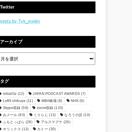
Twitter
weets by Tyk_meijin
アーカイブ
タグ
initialGz
(12)
JAPAN PODCAST AWARDS
(7)
Loft9 shibuya
(11)
MBA橋場
(8)
NHK
(9)
Skype収録
(59)
zoom収録
(133)
おメール
(93)
くりらじ
(13)
なろう小説
(10)
ふもとっぱら
(28)
アルスマグナ
(26)
オリックス
(13)
カトー
(30)