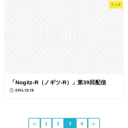
ラジオ
「Nogitz-R（ノギツ-R）」第39回配信
2014.10.18
＜
1
2
3
4
＞