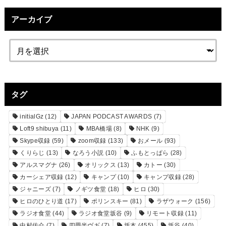
アーカイブ
タグ
initialGz
(12)
JAPAN PODCAST AWARDS
(7)
Loft9 shibuya
(11)
MBA橋場
(8)
NHK
(9)
Skype収録
(59)
zoom収録
(133)
おメール
(93)
くりらじ
(13)
なろう小説
(10)
ふもとっぱら
(28)
アルスマグナ
(26)
オリックス
(13)
カトー
(30)
カーシェア収録
(12)
キャンプ
(10)
キャンプ収録
(28)
ジャニーズ
(7)
ノギツ食堂
(18)
ヒロ
(30)
ヒロのひとり道
(17)
ポリンスキー
(81)
ラザウォーク
(156)
ラジオ食堂
(44)
ラジオ食堂坂谷
(9)
リモート収録
(11)
中村佑介
(7)
四畳半ヴギ
(7)
坂本
(455)
坂谷
(40)