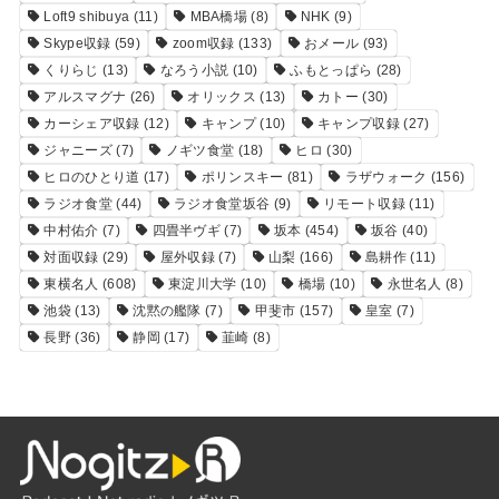
Loft9 shibuya
(11)
MBA橋場
(8)
NHK
(9)
Skype収録
(59)
zoom収録
(133)
おメール
(93)
くりらじ
(13)
なろう小説
(10)
ふもとっぱら
(28)
アルスマグナ
(26)
オリックス
(13)
カトー
(30)
カーシェア収録
(12)
キャンプ
(10)
キャンプ収録
(27)
ジャニーズ
(7)
ノギツ食堂
(18)
ヒロ
(30)
ヒロのひとり道
(17)
ポリンスキー
(81)
ラザウォーク
(156)
ラジオ食堂
(44)
ラジオ食堂坂谷
(9)
リモート収録
(11)
中村佑介
(7)
四畳半ヴギ
(7)
坂本
(454)
坂谷
(40)
対面収録
(29)
屋外収録
(7)
山梨
(166)
島耕作
(11)
東横名人
(608)
東淀川大学
(10)
橋場
(10)
永世名人
(8)
池袋
(13)
沈黙の艦隊
(7)
甲斐市
(157)
皇室
(7)
長野
(36)
静岡
(17)
韮崎
(8)