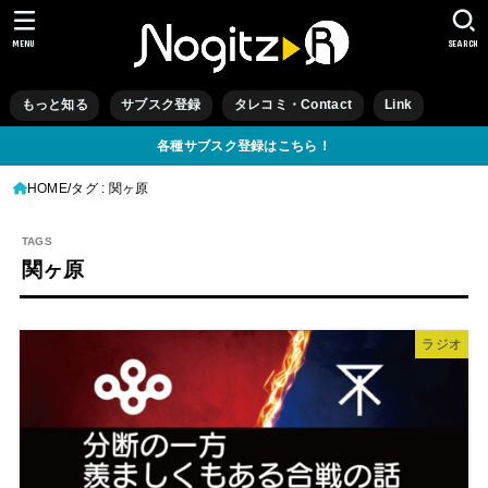
MENU
SEARCH
もっと知る
サブスク登録
タレコミ・Contact
Link
各種サブスク登録はこちら！
HOME
タグ : 関ヶ原
関ヶ原
ラジオ