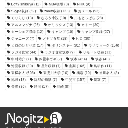
Loft9 shibuya
(11)
MBA橋場
(8)
NHK
(9)
Skype収録
(59)
zoom収録
(133)
おメール
(93)
くりらじ
(13)
なろう小説
(10)
ふもとっぱら
(28)
アルスマグナ
(26)
オリックス
(13)
カトー
(30)
カーシェア収録
(12)
キャンプ
(10)
キャンプ収録
(27)
ジャニーズ
(7)
ノギツ食堂
(18)
ヒロ
(30)
ヒロのひとり道
(17)
ポリンスキー
(81)
ラザウォーク
(156)
ラジオ食堂
(44)
ラジオ食堂坂谷
(9)
リモート収録
(11)
中村佑介
(7)
四畳半ヴギ
(7)
坂本
(454)
坂谷
(40)
対面収録
(29)
屋外収録
(7)
山梨
(166)
島耕作
(11)
東横名人
(608)
東淀川大学
(10)
橋場
(10)
永世名人
(8)
池袋
(13)
沈黙の艦隊
(7)
甲斐市
(157)
皇室
(7)
長野
(36)
静岡
(17)
韮崎
(8)