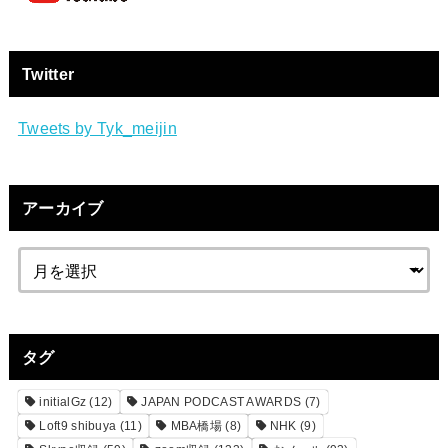
Twitter
Tweets by Tyk_meijin
アーカイブ
タグ
initialGz
(12)
JAPAN PODCAST AWARDS
(7)
Loft9 shibuya
(11)
MBA橋場
(8)
NHK
(9)