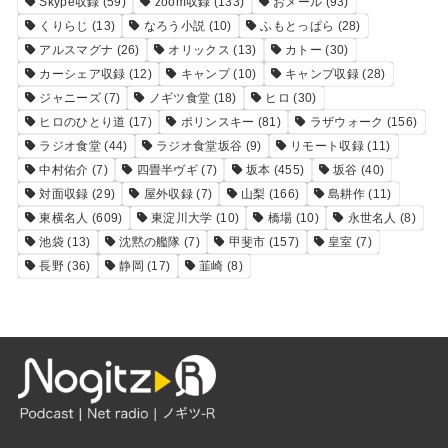
Skype収録
(59)
zoom収録
(133)
おメール
(93)
くりらじ
(13)
なろう小説
(10)
ふもとっぱら
(28)
アルスマグナ
(26)
オリックス
(13)
カトー
(30)
カーシェア収録
(12)
キャンプ
(10)
キャンプ収録
(28)
ジャニーズ
(7)
ノギツ食堂
(18)
ヒロ
(30)
ヒロのひとり道
(17)
ポリンスキー
(81)
ラザウォーク
(156)
ラジオ食堂
(44)
ラジオ食堂坂谷
(9)
リモート収録
(11)
中村佑介
(7)
四畳半ヴギ
(7)
坂本
(455)
坂谷
(40)
対面収録
(29)
屋外収録
(7)
山梨
(166)
島耕作
(11)
東横名人
(609)
東淀川大学
(10)
橋場
(10)
永世名人
(8)
池袋
(13)
沈黙の艦隊
(7)
甲斐市
(157)
皇室
(7)
長野
(36)
静岡
(17)
韮崎
(8)