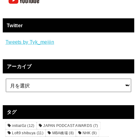
Twitter
Tweets by Tyk_meijin
アーカイブ
タグ
initialGz
(12)
JAPAN PODCAST AWARDS
(7)
Loft9 shibuya
(11)
MBA橋場
(8)
NHK
(9)