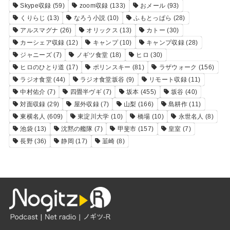
Skype収録
(59)
zoom収録
(133)
おメール
(93)
くりらじ
(13)
なろう小説
(10)
ふもとっぱら
(28)
アルスマグナ
(26)
オリックス
(13)
カトー
(30)
カーシェア収録
(12)
キャンプ
(10)
キャンプ収録
(28)
ジャニーズ
(7)
ノギツ食堂
(18)
ヒロ
(30)
ヒロのひとり道
(17)
ポリンスキー
(81)
ラザウォーク
(156)
ラジオ食堂
(44)
ラジオ食堂坂谷
(9)
リモート収録
(11)
中村佑介
(7)
四畳半ヴギ
(7)
坂本
(455)
坂谷
(40)
対面収録
(29)
屋外収録
(7)
山梨
(166)
島耕作
(11)
東横名人
(609)
東淀川大学
(10)
橋場
(10)
永世名人
(8)
池袋
(13)
沈黙の艦隊
(7)
甲斐市
(157)
皇室
(7)
長野
(36)
静岡
(17)
韮崎
(8)