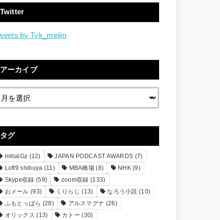
Twitter
weets by Tyk_meijin
アーカイブ
タグ
initialGz
(12)
JAPAN PODCAST AWARDS
(7)
Loft9 shibuya
(11)
MBA橋場
(8)
NHK
(9)
Skype収録
(59)
zoom収録
(133)
おメール
(93)
くりらじ
(13)
なろう小説
(10)
ふもとっぱら
(28)
アルスマグナ
(26)
オリックス
(13)
カトー
(30)