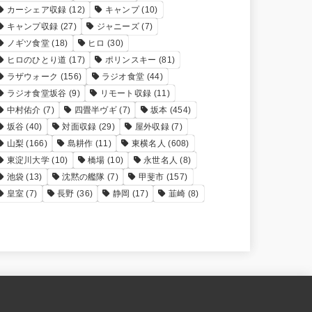
カーシェア収録
(12)
キャンプ
(10)
キャンプ収録
(27)
ジャニーズ
(7)
ノギツ食堂
(18)
ヒロ
(30)
ヒロのひとり道
(17)
ポリンスキー
(81)
ラザウォーク
(156)
ラジオ食堂
(44)
ラジオ食堂坂谷
(9)
リモート収録
(11)
中村佑介
(7)
四畳半ヴギ
(7)
坂本
(454)
坂谷
(40)
対面収録
(29)
屋外収録
(7)
山梨
(166)
島耕作
(11)
東横名人
(608)
東淀川大学
(10)
橋場
(10)
永世名人
(8)
池袋
(13)
沈黙の艦隊
(7)
甲斐市
(157)
皇室
(7)
長野
(36)
静岡
(17)
韮崎
(8)