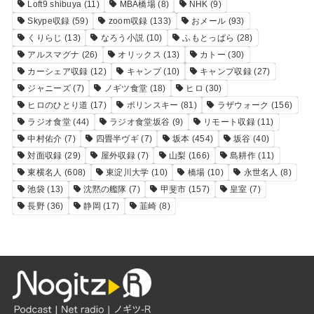
Loft9 shibuya
(11)
MBA橋場
(8)
NHK
(9)
Skype収録
(59)
zoom収録
(133)
おメール
(93)
くりらじ
(13)
なろう小説
(10)
ふもとっぱら
(28)
アルスマグナ
(26)
オリックス
(13)
カトー
(30)
カーシェア収録
(12)
キャンプ
(10)
キャンプ収録
(27)
ジャニーズ
(7)
ノギツ食堂
(18)
ヒロ
(30)
ヒロのひとり道
(17)
ポリンスキー
(81)
ラザウォーク
(156)
ラジオ食堂
(44)
ラジオ食堂坂谷
(9)
リモート収録
(11)
中村佑介
(7)
四畳半ヴギ
(7)
坂本
(454)
坂谷
(40)
対面収録
(29)
屋外収録
(7)
山梨
(166)
島耕作
(11)
東横名人
(608)
東淀川大学
(10)
橋場
(10)
永世名人
(8)
池袋
(13)
沈黙の艦隊
(7)
甲斐市
(157)
皇室
(7)
長野
(36)
静岡
(17)
韮崎
(8)