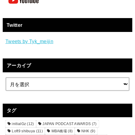
Twitter
Tweets by Tyk_meijin
アーカイブ
タグ
initialGz
(12)
JAPAN PODCAST AWARDS
(7)
Loft9 shibuya
(11)
MBA橋場
(8)
NHK
(9)