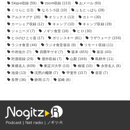
Skype収録
(59)
zoom収録
(133)
おメール
(93)
くりらじ
(13)
なろう小説
(10)
ふもとっぱら
(28)
アルスマグナ
(26)
オリックス
(13)
カトー
(30)
カーシェア収録
(12)
キャンプ
(10)
キャンプ収録
(28)
ジャニーズ
(7)
ノギツ食堂
(18)
ヒロ
(30)
ヒロのひとり道
(17)
ポリンスキー
(81)
ラザウォーク
(156)
ラジオ食堂
(44)
ラジオ食堂坂谷
(9)
リモート収録
(11)
中村佑介
(7)
四畳半ヴギ
(7)
坂本
(455)
坂谷
(40)
対面収録
(29)
屋外収録
(7)
山梨
(166)
島耕作
(11)
東横名人
(609)
東淀川大学
(10)
橋場
(10)
永世名人
(8)
池袋
(13)
沈黙の艦隊
(7)
甲斐市
(157)
皇室
(7)
長野
(36)
静岡
(17)
韮崎
(8)