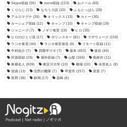
Skype収録
(59)
zoom収録
(133)
おメール
(93)
くりらじ
(13)
なろう小説
(10)
ふもとっぱら
(28)
アルスマグナ
(26)
オリックス
(13)
カトー
(30)
カーシェア収録
(12)
キャンプ
(10)
キャンプ収録
(28)
ジャニーズ
(7)
ノギツ食堂
(18)
ヒロ
(30)
ヒロのひとり道
(17)
ポリンスキー
(81)
ラザウォーク
(156)
ラジオ食堂
(44)
ラジオ食堂坂谷
(9)
リモート収録
(11)
中村佑介
(7)
四畳半ヴギ
(7)
坂本
(455)
坂谷
(40)
対面収録
(29)
屋外収録
(7)
山梨
(166)
島耕作
(11)
東横名人
(609)
東淀川大学
(10)
橋場
(10)
永世名人
(8)
池袋
(13)
沈黙の艦隊
(7)
甲斐市
(157)
皇室
(7)
長野
(36)
静岡
(17)
韮崎
(8)