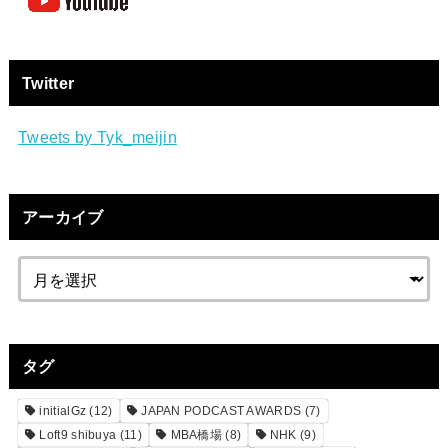
Twitter
Tweets by Tyk_meijin
アーカイブ
タグ
initialGz
(12)
JAPAN PODCAST AWARDS
(7)
Loft9 shibuya
(11)
MBA橋場
(8)
NHK
(9)