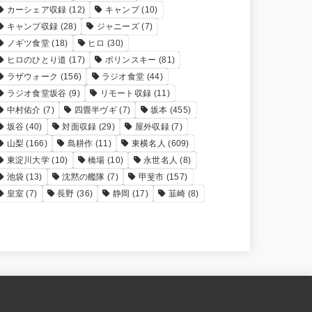
カーシェア収録
(12)
キャンプ
(10)
キャンプ収録
(28)
ジャニーズ
(7)
ノギツ食堂
(18)
ヒロ
(30)
ヒロのひとり道
(17)
ポリンスキー
(81)
ラザウォーク
(156)
ラジオ食堂
(44)
ラジオ食堂坂谷
(9)
リモート収録
(11)
中村佑介
(7)
四畳半ヴギ
(7)
坂本
(455)
坂谷
(40)
対面収録
(29)
屋外収録
(7)
山梨
(166)
島耕作
(11)
東横名人
(609)
東淀川大学
(10)
橋場
(10)
永世名人
(8)
池袋
(13)
沈黙の艦隊
(7)
甲斐市
(157)
皇室
(7)
長野
(36)
静岡
(17)
韮崎
(8)