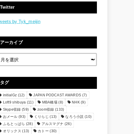
Twitter
weets by Tyk_meijin
アーカイブ
タグ
initialGz
(12)
JAPAN PODCAST AWARDS
(7)
Loft9 shibuya
(11)
MBA橋場
(8)
NHK
(9)
Skype収録
(59)
zoom収録
(133)
おメール
(93)
くりらじ
(13)
なろう小説
(10)
ふもとっぱら
(28)
アルスマグナ
(26)
オリックス
(13)
カトー
(30)