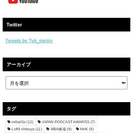
Twitter
Tweets by Tyk_meijin
アーカイブ
タグ
initialGz
(12)
JAPAN PODCAST AWARDS
(7)
Loft9 shibuya
(11)
MBA橋場
(8)
NHK
(9)