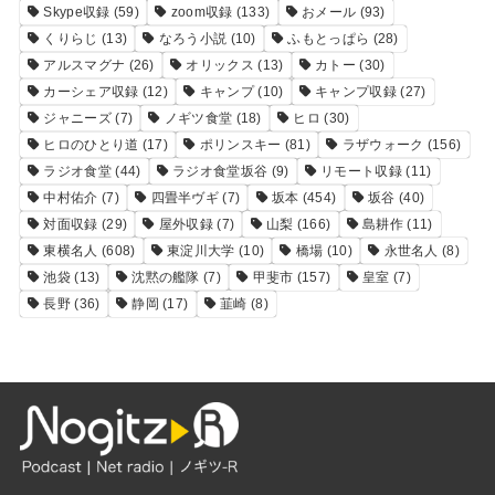
Skype収録
(59)
zoom収録
(133)
おメール
(93)
くりらじ
(13)
なろう小説
(10)
ふもとっぱら
(28)
アルスマグナ
(26)
オリックス
(13)
カトー
(30)
カーシェア収録
(12)
キャンプ
(10)
キャンプ収録
(27)
ジャニーズ
(7)
ノギツ食堂
(18)
ヒロ
(30)
ヒロのひとり道
(17)
ポリンスキー
(81)
ラザウォーク
(156)
ラジオ食堂
(44)
ラジオ食堂坂谷
(9)
リモート収録
(11)
中村佑介
(7)
四畳半ヴギ
(7)
坂本
(454)
坂谷
(40)
対面収録
(29)
屋外収録
(7)
山梨
(166)
島耕作
(11)
東横名人
(608)
東淀川大学
(10)
橋場
(10)
永世名人
(8)
池袋
(13)
沈黙の艦隊
(7)
甲斐市
(157)
皇室
(7)
長野
(36)
静岡
(17)
韮崎
(8)