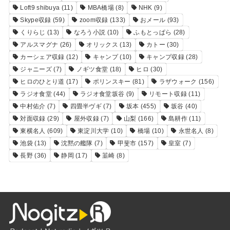
Loft9 shibuya
(11)
MBA橋場
(8)
NHK
(9)
Skype収録
(59)
zoom収録
(133)
おメール
(93)
くりらじ
(13)
なろう小説
(10)
ふもとっぱら
(28)
アルスマグナ
(26)
オリックス
(13)
カトー
(30)
カーシェア収録
(12)
キャンプ
(10)
キャンプ収録
(28)
ジャニーズ
(7)
ノギツ食堂
(18)
ヒロ
(30)
ヒロのひとり道
(17)
ポリンスキー
(81)
ラザウォーク
(156)
ラジオ食堂
(44)
ラジオ食堂坂谷
(9)
リモート収録
(11)
中村佑介
(7)
四畳半ヴギ
(7)
坂本
(455)
坂谷
(40)
対面収録
(29)
屋外収録
(7)
山梨
(166)
島耕作
(11)
東横名人
(609)
東淀川大学
(10)
橋場
(10)
永世名人
(8)
池袋
(13)
沈黙の艦隊
(7)
甲斐市
(157)
皇室
(7)
長野
(36)
静岡
(17)
韮崎
(8)