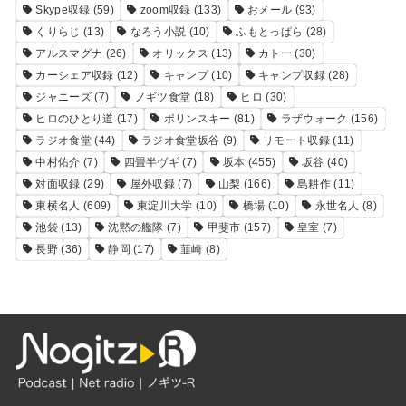
Skype収録
(59)
zoom収録
(133)
おメール
(93)
くりらじ
(13)
なろう小説
(10)
ふもとっぱら
(28)
アルスマグナ
(26)
オリックス
(13)
カトー
(30)
カーシェア収録
(12)
キャンプ
(10)
キャンプ収録
(28)
ジャニーズ
(7)
ノギツ食堂
(18)
ヒロ
(30)
ヒロのひとり道
(17)
ポリンスキー
(81)
ラザウォーク
(156)
ラジオ食堂
(44)
ラジオ食堂坂谷
(9)
リモート収録
(11)
中村佑介
(7)
四畳半ヴギ
(7)
坂本
(455)
坂谷
(40)
対面収録
(29)
屋外収録
(7)
山梨
(166)
島耕作
(11)
東横名人
(609)
東淀川大学
(10)
橋場
(10)
永世名人
(8)
池袋
(13)
沈黙の艦隊
(7)
甲斐市
(157)
皇室
(7)
長野
(36)
静岡
(17)
韮崎
(8)