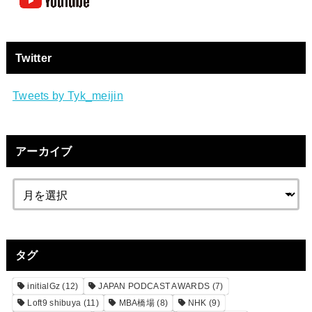
Twitter
Tweets by Tyk_meijin
アーカイブ
タグ
initialGz
(12)
JAPAN PODCAST AWARDS
(7)
Loft9 shibuya
(11)
MBA橋場
(8)
NHK
(9)