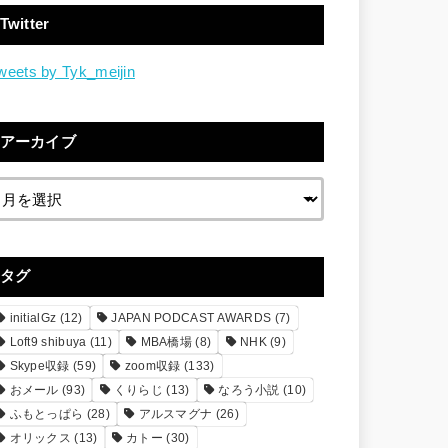
Twitter
weets by Tyk_meijin
アーカイブ
タグ
initialGz
(12)
JAPAN PODCAST AWARDS
(7)
Loft9 shibuya
(11)
MBA橋場
(8)
NHK
(9)
Skype収録
(59)
zoom収録
(133)
おメール
(93)
くりらじ
(13)
なろう小説
(10)
ふもとっぱら
(28)
アルスマグナ
(26)
オリックス
(13)
カトー
(30)