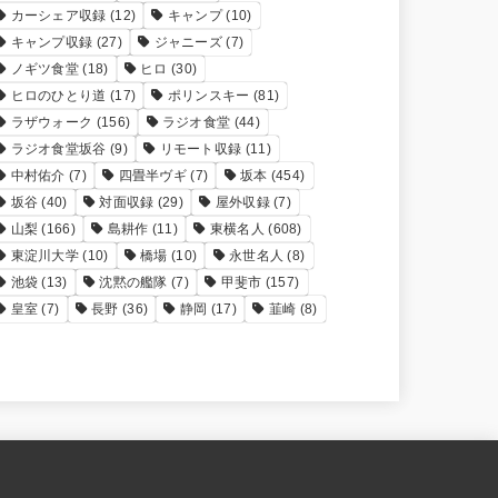
カーシェア収録
(12)
キャンプ
(10)
キャンプ収録
(27)
ジャニーズ
(7)
ノギツ食堂
(18)
ヒロ
(30)
ヒロのひとり道
(17)
ポリンスキー
(81)
ラザウォーク
(156)
ラジオ食堂
(44)
ラジオ食堂坂谷
(9)
リモート収録
(11)
中村佑介
(7)
四畳半ヴギ
(7)
坂本
(454)
坂谷
(40)
対面収録
(29)
屋外収録
(7)
山梨
(166)
島耕作
(11)
東横名人
(608)
東淀川大学
(10)
橋場
(10)
永世名人
(8)
池袋
(13)
沈黙の艦隊
(7)
甲斐市
(157)
皇室
(7)
長野
(36)
静岡
(17)
韮崎
(8)