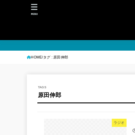
MENU
HOME
タグ : 原田伸郎
原田伸郎
ラジオ