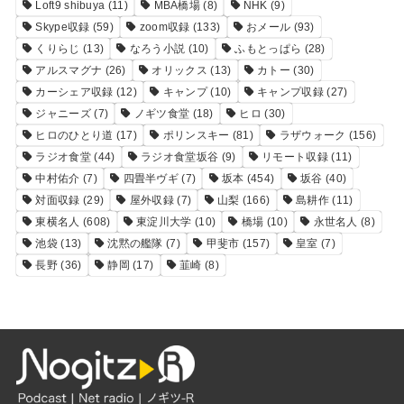
Loft9 shibuya
(11)
MBA橋場
(8)
NHK
(9)
Skype収録
(59)
zoom収録
(133)
おメール
(93)
くりらじ
(13)
なろう小説
(10)
ふもとっぱら
(28)
アルスマグナ
(26)
オリックス
(13)
カトー
(30)
カーシェア収録
(12)
キャンプ
(10)
キャンプ収録
(27)
ジャニーズ
(7)
ノギツ食堂
(18)
ヒロ
(30)
ヒロのひとり道
(17)
ポリンスキー
(81)
ラザウォーク
(156)
ラジオ食堂
(44)
ラジオ食堂坂谷
(9)
リモート収録
(11)
中村佑介
(7)
四畳半ヴギ
(7)
坂本
(454)
坂谷
(40)
対面収録
(29)
屋外収録
(7)
山梨
(166)
島耕作
(11)
東横名人
(608)
東淀川大学
(10)
橋場
(10)
永世名人
(8)
池袋
(13)
沈黙の艦隊
(7)
甲斐市
(157)
皇室
(7)
長野
(36)
静岡
(17)
韮崎
(8)